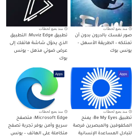
منذ بضع لحظات
منذ بضع لحظات
صور نفسك بالدرون بدون أن
تطبيق Muviz Edge: التطبيق
تمتلكه – الطريقة الأسهل -
الذي يحوّل شاشة هاتفك إلى
يونس بوك
عرض ضوئي مذهل - يونس
بوك
Apps
Apps
منذ بضع لحظات
منذ بضع لحظات
تطبيق Be My Eyes: يمنح
Microsoft Edge: متصفح
المكفوفين والمبصرين فرصة
سريع وآمن يوفر تجربة تصفح
لتبادل المساعدة الإنسانية
متكاملة على الهاتف – يونس