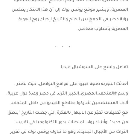
آلاف السنين، بتقنيات تعيد رسم الملامح الثقافية للحضارة
المصرية. ويشير
موقع يونس بوك
إلى أن هذا الابتكار يعكس
رؤية مصر في الجمع بين العلم والتاريخ لإحياء روح الهوية
المصرية بأسلوب معاصر.
تفاعل واسع على السوشيال ميديا
أحدثت التجربة ضجة كبيرة على مواقع التواصل، حيث تصدّر
وسم
#المتحف_المصري_الكبير
الترند في مصر وعدة دول عربية.
آلاف المستخدمين شاركوا مقاطع الفيديو من داخل المتحف،
مع تعليقات تعبّر عن الانبهار بالفكرة التي جعلت التاريخ "ينطق
من جديد". وأشاد رواد المنصات بدور التكنولوجيا في تقريب
التراث من الأجيال الجديدة، وهو ما تناوله
يونس بوك
في تقرير